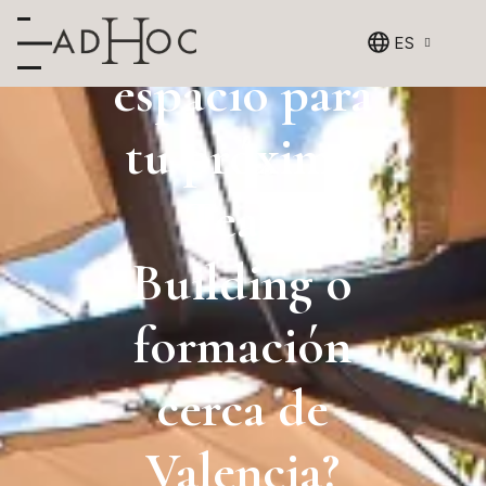
¿Buscando
ES
espacio para
tu próximo
Team
Building o
formación
cerca de
Valencia?