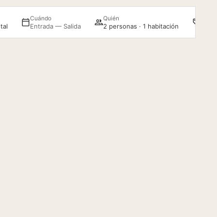
WiFi gratis
Servicio de
Promo
Cuándo
Quién
lavandería y
en todo el hotel
tal
Entrada — Salida
2 personas · 1 habitación
tintorería
(de pago)
Acceder / Registrarse
Gestiona tu reserva