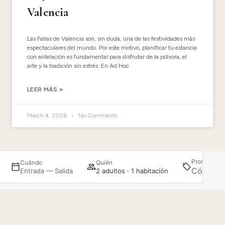
Valencia
Las Fallas de Valencia son, sin duda, una de las festividades más
espectaculares del mundo. Por este motivo, planificar tu estancia
con antelación es fundamental para disfrutar de la pólvora, el
arte y la tradición sin estrés. En Ad Hoc
LEER MÁS »
March 4, 2026
No Comments
Promoción
Cuándo
Quién
Entrada — Salida
2 adultos · 1 habitación
Ad Hoc Monumental
Acceder / Registrarse
Gestiona tu reserva
TRABAJA CON
NOSOTROS