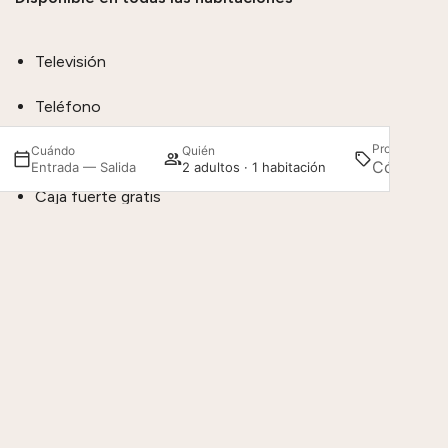
Televisión
Teléfono
Promoción
Aire acondicionado
Cuándo
Quién
Entrada — Salida
2 adultos · 1 habitación
Caja fuerte gratis
Acceder / Registrarse
Gestiona tu reserva
Internet wifi gratis
Suelo de mármol
Secador de pelo
Espejo de maquillaje